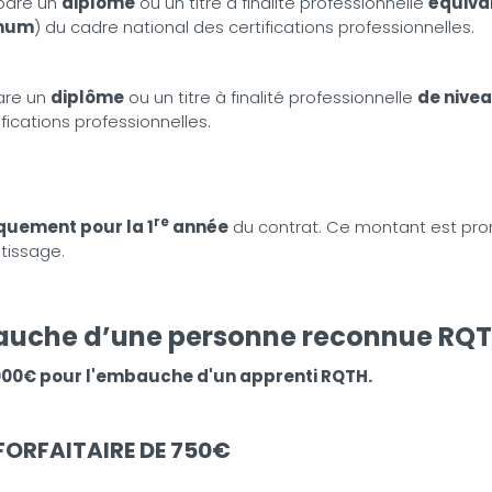
épare un
diplôme
ou un titre à finalité professionnelle
équiva
imum
) du cadre national des certifications professionnelles.
pare un
diplôme
ou un titre à finalité professionnelle
de nivea
fications professionnelles.
re
quement pour la 1
année
du contrat. Ce montant est pror
ntissage.
auche
d’une personne reconnue RQ
000€ pour l'embauche d'un apprenti RQTH.
FORFAITAIRE DE 750€