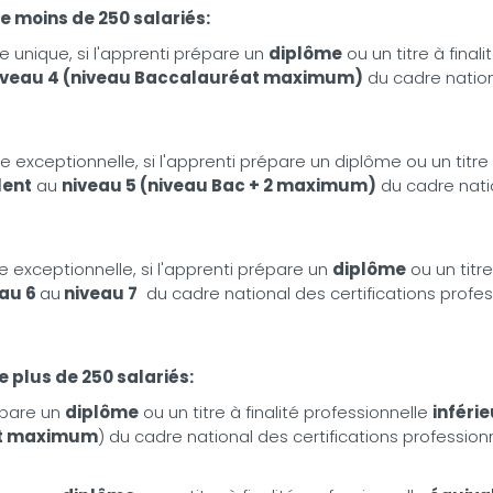
e moins de 250 salariés:
ide unique, si l'apprenti prépare un
diplôme
ou un titre à final
iveau 4 (niveau Baccalauréat maximum)
du cadre nation
ide exceptionnelle, si l'apprenti prépare un diplôme ou un titre 
lent
au
niveau 5 (niveau Bac + 2 maximum)
du cadre natio
ide exceptionnelle, si l'apprenti prépare un
diplôme
ou un titre
eau 6
au
niveau 7
du cadre national des certifications profes
 plus de 250 salariés:
épare un
diplôme
ou un titre à finalité professionnelle
inféri
at maximum
) du cadre national des certifications professionn