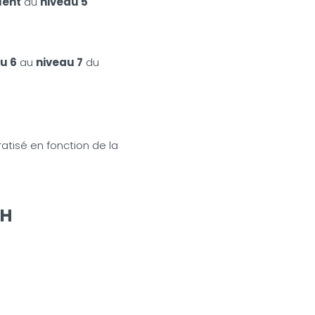
lent
au
niveau 5
u 6
au
niveau 7
du
atisé en fonction de la
TH