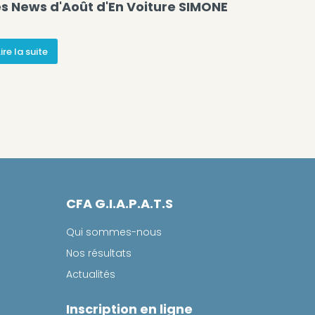
es News d'Août d'En Voiture SIMONE
Lire la suite
CFA G.I.A.P.A.T.S
Qui sommes-nous
Nos résultats
Actualités
Inscription en ligne