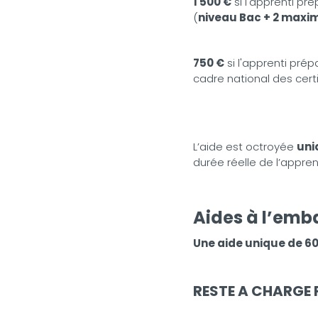
1 500 €
si l'apprenti pr
(
niveau Bac + 2 max
750 €
si l'apprenti pré
cadre national des certi
L’aide est octroyée
uni
durée réelle de l’appre
Aides à l’
emb
Une aide unique de 6
RESTE A CHARGE 