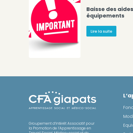
Baisse des aide
équipements
Lire la suite
L’a
Fon
Moda
Groupement d’Intérêt Associatif pour
Equi
la Promotion de l’Apprentissage en
Travail Social, Médico-social et de