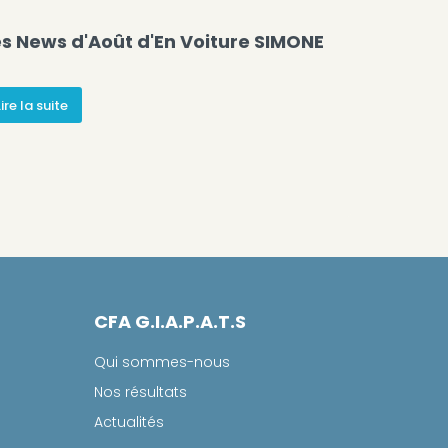
es News d'Août d'En Voiture SIMONE
Lire la suite
CFA G.I.A.P.A.T.S
Qui sommes-nous
Nos résultats
Actualités